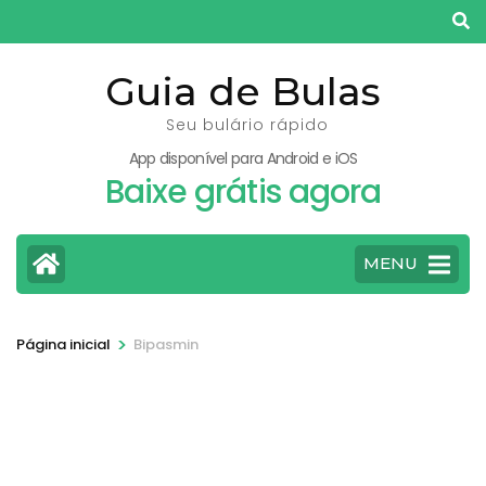
Pular
para
o
Guia de Bulas
conteúdo
Seu bulário rápido
(pressione
App disponível para Android e iOS
Enter)
Baixe grátis agora
MENU
>
Página inicial
Bipasmin