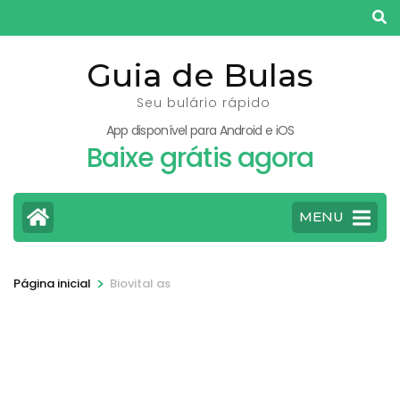
Pular
para
o
Guia de Bulas
conteúdo
Seu bulário rápido
(pressione
App disponível para Android e iOS
Enter)
Baixe grátis agora
MENU
>
Página inicial
Biovital as