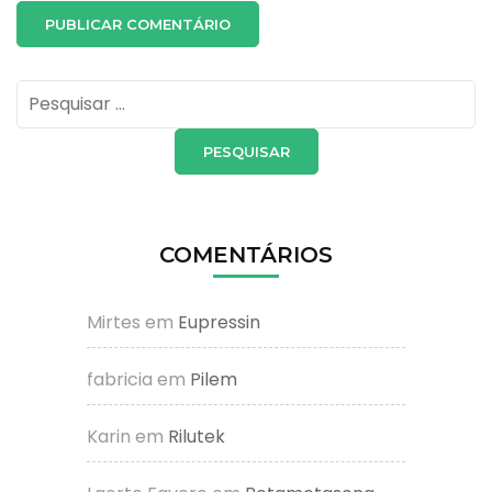
Pesquisar
por:
COMENTÁRIOS
Mirtes
em
Eupressin
fabricia
em
Pilem
Karin
em
Rilutek