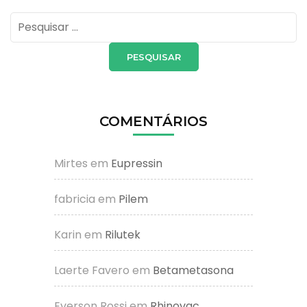
Pesquisar
por:
COMENTÁRIOS
Mirtes
em
Eupressin
fabricia
em
Pilem
Karin
em
Rilutek
Laerte Favero
em
Betametasona
Everson Rossi
em
Rhinovac