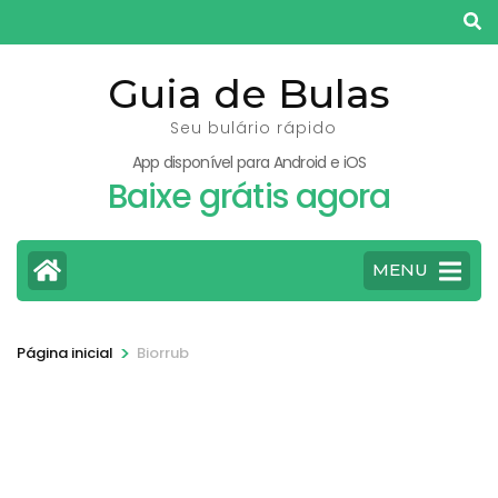
Pular
para
o
Guia de Bulas
conteúdo
Seu bulário rápido
(pressione
App disponível para Android e iOS
Enter)
Baixe grátis agora
MENU
>
Página inicial
Biorrub