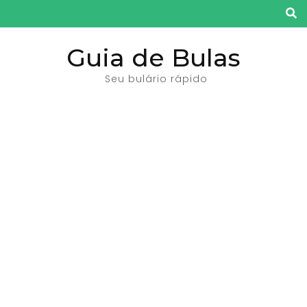
Pular
para
o
Guia de Bulas
conteúdo
Seu bulário rápido
(pressione
Enter)