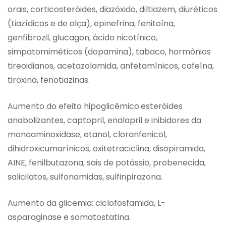
orais, corticosteróides, diazóxido, diltiazem, diuréticos
(tiazídicos e de alça), epinefrina, fenitoína,
genfibrozil, glucagon, ácido nicotínico,
simpatomiméticos (dopamina), tabaco, hormônios
tireoidianos, acetazolamida, anfetamínicos, cafeína,
tiroxina, fenotiazinas.
Aumento do efeito hipoglicêmico:esteróides
anabolizantes, captopril, enalapril e inibidores da
monoaminoxidase, etanol, cloranfenicol,
dihidroxicumarínicos, oxitetraciclina, disopiramida,
AINE, fenilbutazona, sais de potássio, probenecida,
salicilatos, sulfonamidas, sulfinpirazona.
Aumento da glicemia: ciclofosfamida, L-
asparaginase e somatostatina.