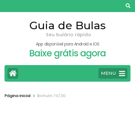
Pular
para
o
Guia de Bulas
conteúdo
Seu bulário rápido
(pressione
App disponível para Android e iOS
Enter)
Baixe grátis agora
MENU
>
Página inicial
Biohulin 70/30