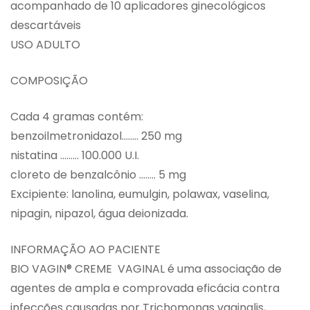
acompanhado de 10 aplicadores ginecológicos
descartáveis
USO ADULTO
COMPOSIÇÃO
Cada 4 gramas contém:
benzoilmetronidazol…….. 250 mg
nistatina ……… 100.000 U.I.
cloreto de benzalcônio …….. 5 mg
Excipiente: lanolina, eumulgin, polawax, vaselina,
nipagin, nipazol, água deionizada.
INFORMAÇÃO AO PACIENTE
BIO VAGIN® CREME VAGINAL é uma associação de
agentes de ampla e comprovada eficácia contra
infecções causadas por Trichomonas vaginalis,