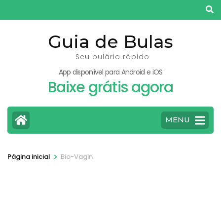
Pular
para
o
Guia de Bulas
conteúdo
Seu bulário rápido
(pressione
App disponível para Android e iOS
Enter)
Baixe grátis agora
MENU
>
Página inicial
Bio-Vagin