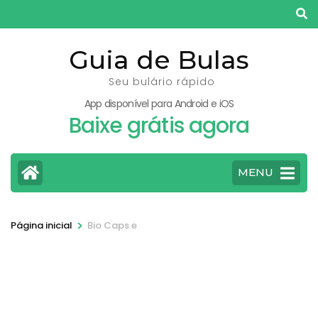
Pular
para
o
Guia de Bulas
conteúdo
Seu bulário rápido
(pressione
App disponível para Android e iOS
Enter)
Baixe grátis agora
MENU
>
Página inicial
Bio Caps e