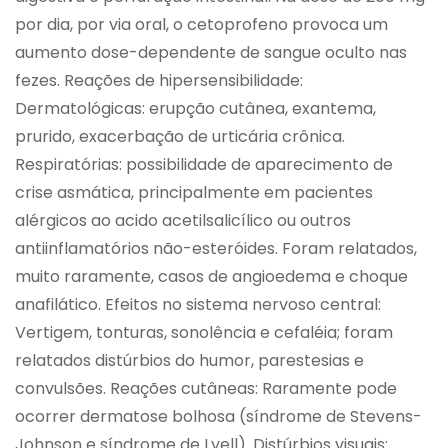
por dia, por via oral, o cetoprofeno provoca um
aumento dose-dependente de sangue oculto nas
fezes. Reações de hipersensibilidade:
Dermatológicas: erupção cutânea, exantema,
prurido, exacerbação de urticária crônica.
Respiratórias: possibilidade de aparecimento de
crise asmática, principalmente em pacientes
alérgicos ao acido acetilsalicílico ou outros
antiinflamatórios não-esteróides. Foram relatados,
muito raramente, casos de angioedema e choque
anafilático. Efeitos no sistema nervoso central:
Vertigem, tonturas, sonolência e cefaléia; foram
relatados distúrbios do humor, parestesias e
convulsões. Reações cutâneas: Raramente pode
ocorrer dermatose bolhosa (síndrome de Stevens-
Johnson e síndrome de Lyell). Distúrbios visuais: