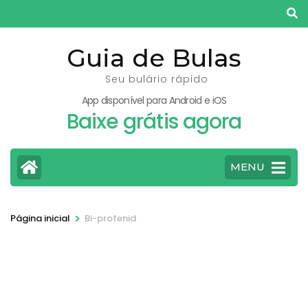
Pular
para
o
Guia de Bulas
conteúdo
Seu bulário rápido
(pressione
App disponível para Android e iOS
Enter)
Baixe grátis agora
MENU
>
Página inicial
Bi-profenid