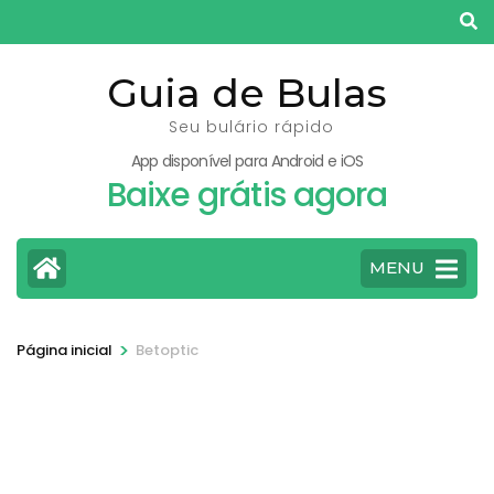
Pular
para
o
Guia de Bulas
conteúdo
Seu bulário rápido
(pressione
App disponível para Android e iOS
Enter)
Baixe grátis agora
MENU
>
Página inicial
Betoptic