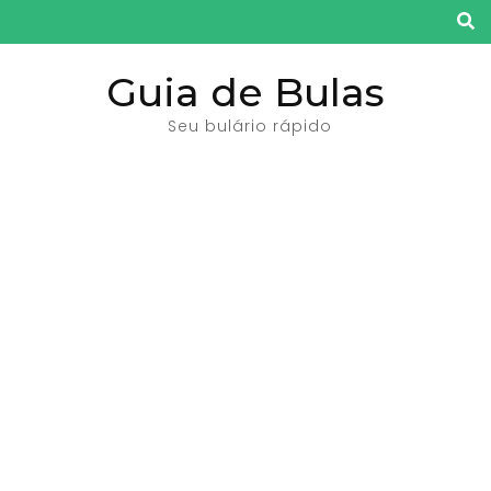
Pular
para
o
Guia de Bulas
conteúdo
Seu bulário rápido
(pressione
Enter)