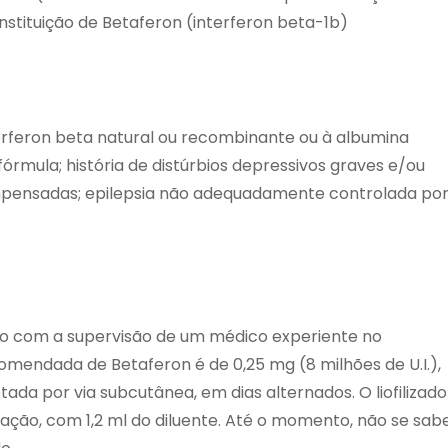
constituição de Betaferon (interferon beta-1b)
nterferon beta natural ou recombinante ou à albumina
mula; história de distúrbios depressivos graves e/ou
mpensadas; epilepsia não adequadamente controlada po
do com a supervisão de um médico experiente no
omendada de Betaferon é de 0,25 mg (8 milhões de U.I.),
etada por via subcutânea, em dias alternados. O liofilizado
tação, com 1,2 ml do diluente. Até o momento, não se sab