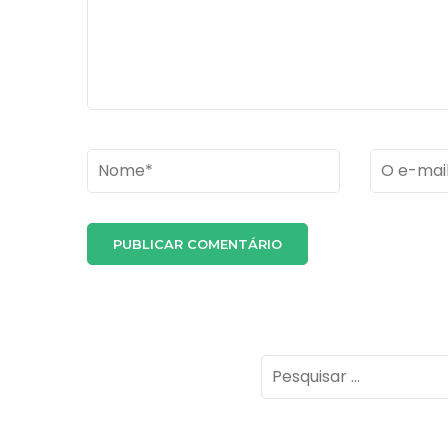
Name
*
Email
*
Pesquisar
por: