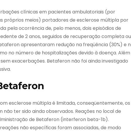
rbações clínicas em pacientes ambulatoriais (por
 próprios meios) portadores de esclerose múltipla por
a pela ocorrência de, pelo menos, dois episódios de
cedente de 2 anos, seguidos de recuperação completa ou
etaferon apresentaram redução na freqüência (30%) e 
omo no número de hospitalizações devido à doença. Além
 sem exacerbações. Betaferon não foi ainda investigado
siva.
 Betaferon
om esclerose múltipla é limitada, conseqüentemente, os
 não ter sido ainda observados. Reações no local de
inistração de Betaferon (interferon beta-1b).
 e reações não específicas foram associadas, de modo