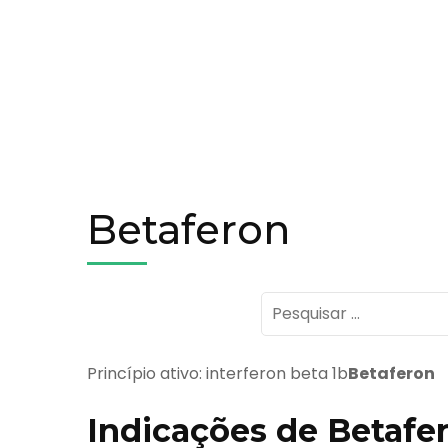
Betaferon
Pesquisar
por:
Princípio ativo: interferon beta 1b
Betaferon
Indicações de Betafe