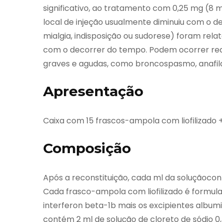
significativo, ao tratamento com 0,25 mg (8 mi
local de injeção usualmente diminuiu com o de
mialgia, indisposição ou sudorese) foram rela
com o decorrer do tempo. Podem ocorrer reaç
graves e agudas, como broncospasmo, anafilax
Apresentação
Caixa com 15 frascos-ampola com liofilizado 
Composição
Após a reconstituição, cada ml da soluçãocont
Cada frasco-ampola com liofilizado é formulad
interferon beta-1b mais os excipientes albu
contém 2 ml de solução de cloreto de sódio 0