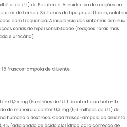
lhões de U.I.) de Betaferon. A incidência de reações no
correr do tempo. Sintomas do tipo gripal (febre, calafrio
tados com freqüência. A incidência dos sintomas diminuiu
ões sérias de hipersensibilidade (reações raras mas
ia e urticária).
+ 15 frascos-ampola de diluente.
ém 0,25 mg (8 milhões de U.I.) de interferon beta-1b.
o de maneira a conter 0,3 mg (9,6 milhões de U.I.) de
mina humana e dextrose. Cada frasco-ampola do diluente
,54% (adicionado de ácido clorídrico para correção de