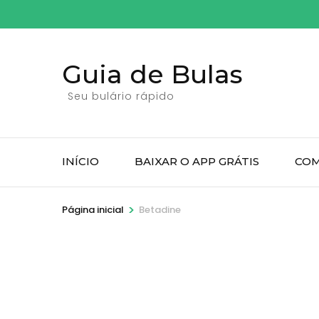
Pular
para
o
Guia de Bulas
conteúdo
(pressione
Seu bulário rápido
Enter)
INÍCIO
BAIXAR O APP GRÁTIS
COM
>
Página inicial
Betadine