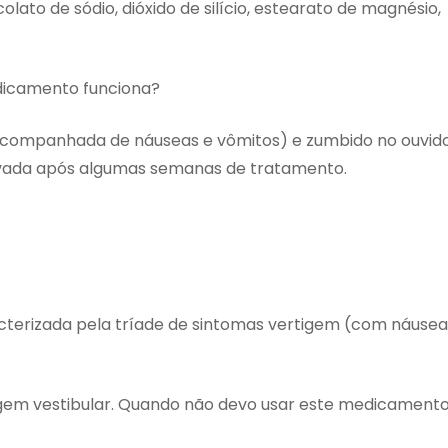
colato de sódio, dióxido de silício, estearato de magnésio,
icamento funciona?
acompanhada de náuseas e vômitos) e zumbido no ouvido
rvada após algumas semanas de tratamento.
terizada pela tríade de sintomas vertigem (com náusea
gem vestibular. Quando não devo usar este medicament