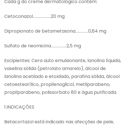
Cada g do creme dermatológico contém:
Cetoconazol…………………20 mg
Dipropionato de betametasona……………0,64 mg
Sulfato de neomicina………………2,5 mg
Excipientes: Cera auto emulsionante, lanolina líquida,
vaselina sólida (petrolato amarelo), álcool de
lanolina acetilado e etoxilado, parafina sólida, álcool
cetoestearílico, propilenoglicol, metilparabeno,
propilparabeno, polissorbato 80 e água purificada.
1.INDICAÇÕES
Betacortazol está indicado nas afecções de pele,