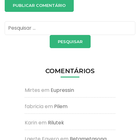
Pesquisar
por:
COMENTÁRIOS
Mirtes
em
Eupressin
fabricia
em
Pilem
Karin
em
Rilutek
Laerte Favero
em
Betametasona