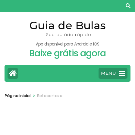
Pular
para
o
Guia de Bulas
conteúdo
Seu bulário rápido
(pressione
App disponível para Android e iOS
Enter)
Baixe grátis agora
MENU
>
Página inicial
Betacortazol