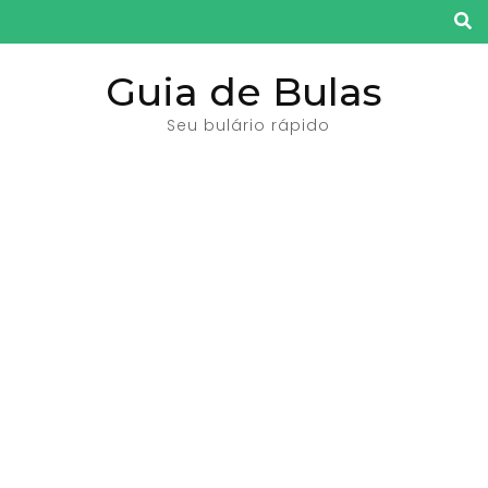
Pular
para
o
Guia de Bulas
conteúdo
Seu bulário rápido
(pressione
Enter)