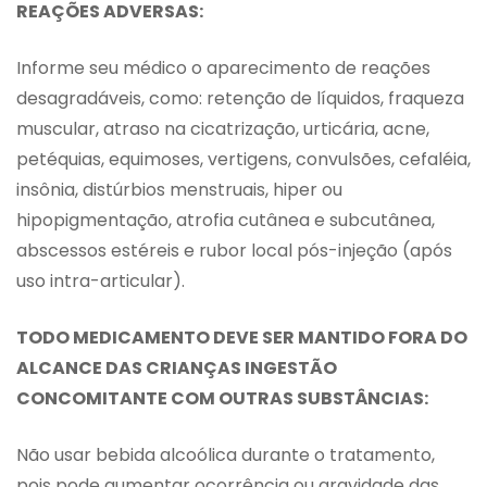
REAÇÕES ADVERSAS:
Informe seu médico o aparecimento de reações
desagradáveis, como: retenção de líquidos, fraqueza
muscular, atraso na cicatrização, urticária, acne,
petéquias, equimoses, vertigens, convulsões, cefaléia,
insônia, distúrbios menstruais, hiper ou
hipopigmentação, atrofia cutânea e subcutânea,
abscessos estéreis e rubor local pós-injeção (após
uso intra-articular).
TODO MEDICAMENTO DEVE SER MANTIDO FORA DO
ALCANCE DAS CRIANÇAS
INGESTÃO
CONCOMITANTE COM
OUTRAS SUBSTÂNCIAS:
Não usar bebida alcoólica durante o tratamento,
pois pode aumentar ocorrência ou gravidade das