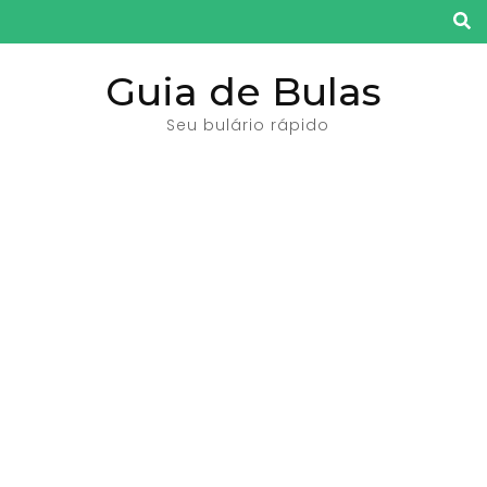
Pular
para
o
Guia de Bulas
conteúdo
Seu bulário rápido
(pressione
Enter)