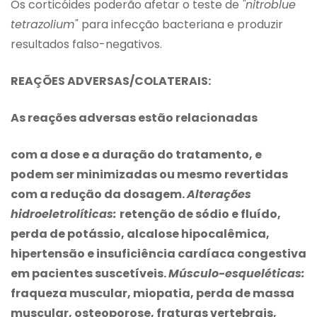
Os corticóides poderão afetar o teste de
"nitroblue
tetrazolium"
para infecção bacteriana e produzir
resultados falso-negativos.
REAÇÕES ADVERSAS/COLATERAIS:
As reações adversas estão relacionadas
com a dose e a duração do tratamento, e
podem ser minimizadas ou mesmo revertidas
com a redução da dosagem.
Alterações
hidroeletrolíticas:
retenção de sódio e fluído,
perda de potássio, alcalose hipocalêmica,
hipertensão e insuficiência cardíaca congestiva
em pacientes suscetíveis.
Músculo-esqueléticas:
fraqueza muscular, miopatia, perda de massa
muscular, osteoporose, fraturas vertebrais,