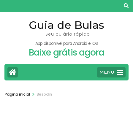
Pular
para
o
Guia de Bulas
conteúdo
Seu bulário rápido
(pressione
App disponível para Android e iOS
Enter)
Baixe grátis agora
MENU
>
Página inicial
Besodin