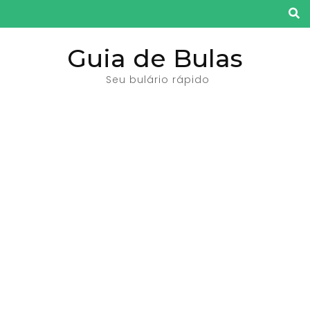
Pular
para
o
Guia de Bulas
conteúdo
Seu bulário rápido
(pressione
Enter)