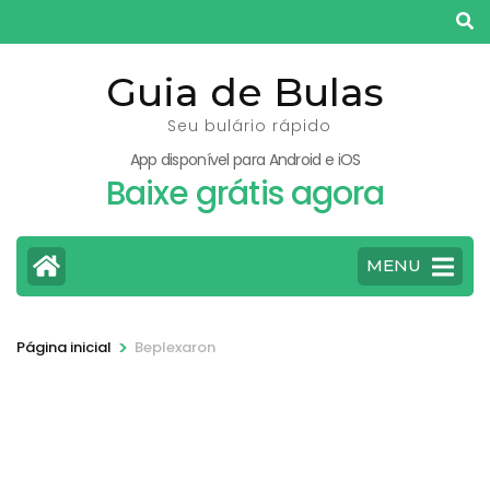
Pular
para
o
Guia de Bulas
conteúdo
Seu bulário rápido
(pressione
App disponível para Android e iOS
Enter)
Baixe grátis agora
MENU
>
Página inicial
Beplexaron