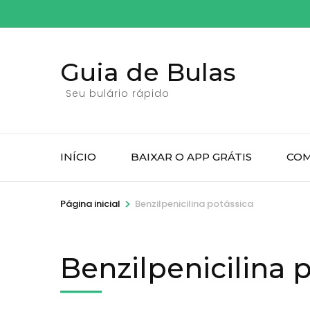
Pular
para
o
Guia de Bulas
conteúdo
(pressione
Seu bulário rápido
Enter)
INÍCIO
BAIXAR O APP GRÁTIS
COM
>
Página inicial
Benzilpenicilina potássica
Benzilpenicilina 