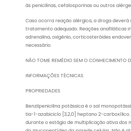
às penicilinas, cefalosporinas ou outros alérg
Caso ocorra reação alérgica, a droga deverá
tratamento adequado. Reações anafiláticas
adrenalina, oxigênio, corticosteróides endoven
necessário.
NÃO TOME REMÉDIO SEM O CONHECIMENTO DO
INFORMAÇÕES TÉCNICAS
PROPRIEDADES
Benzilpenicilina potássica é o sal monopotás
tia-1-azabiciclo [3,2,0] heptano 2-carboxílico
durante o estágio de multiplicação ativa dos 
do mucopeptídeo da parede celular. Não é ati