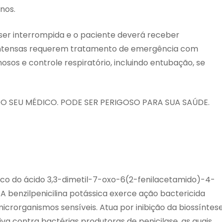
enos.
 ser interrompida e o paciente deverá receber
 intensas requerem tratamento de emergência com
osos e controle respiratório, incluindo entubação, se
 SEU MÉDICO. PODE SER PERIGOSO PARA SUA SAÚDE.
sico do ácido 3,3-dimetil-7-oxo-6(2-fenilacetamido)-4-
. A benzilpenicilina potássica exerce ação bactericida
microrganismos sensíveis. Atua por inibição da biossíntes
va contra bactérias produtoras de penicilase, as quais