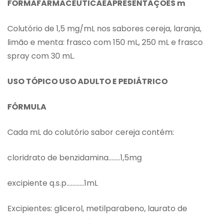
FORMAFARMACÊUTICAEAPRESENTAÇÕES
m
Colutório de 1,5 mg/mL nos sabores cereja, laranja,
limão e menta: frasco com 150 mL, 250 mL e frasco
spray com 30 mL.
USO TÓPICO USO ADULTO E PEDIÁTRICO
FÓRMULA
Cada mL do colutório sabor cereja contém:
cloridrato de benzidamina……..1,5mg
excipiente q.s.p…………1mL
Excipientes: glicerol, metilparabeno, laurato de