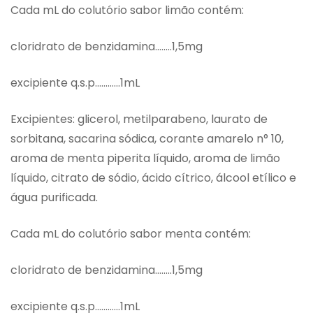
Cada mL do colutório sabor limão contém:
cloridrato de benzidamina……..1,5mg
excipiente q.s.p…………1mL
Excipientes: glicerol, metilparabeno, laurato de
sorbitana, sacarina sódica, corante amarelo n° 10,
aroma de menta piperita líquido, aroma de limão
líquido, citrato de sódio, ácido cítrico, álcool etílico e
água purificada.
Cada mL do colutório sabor menta contém:
cloridrato de benzidamina……..1,5mg
excipiente q.s.p…………1mL