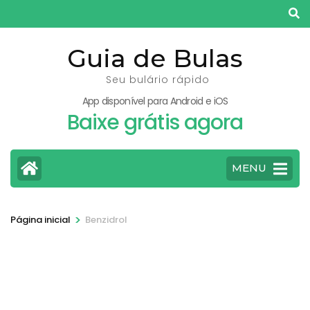
Pular
para
o
Guia de Bulas
conteúdo
Seu bulário rápido
(pressione
App disponível para Android e iOS
Enter)
Baixe grátis agora
MENU
>
Página inicial
Benzidrol