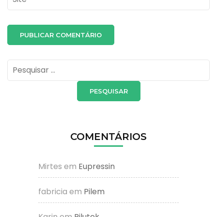
Pesquisar
por:
COMENTÁRIOS
Mirtes
em
Eupressin
fabricia
em
Pilem
Karin
em
Rilutek