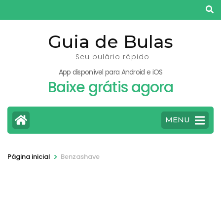
Pular
para
o
Guia de Bulas
conteúdo
Seu bulário rápido
(pressione
App disponível para Android e iOS
Enter)
Baixe grátis agora
MENU
>
Página inicial
Benzashave