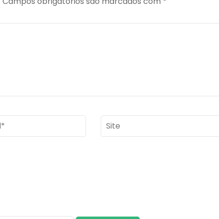
.
Campos obrigatórios são marcados com
*
Site