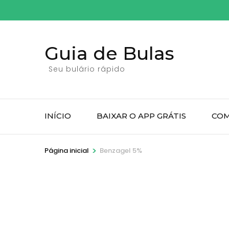
Pular
para
o
Guia de Bulas
conteúdo
(pressione
Seu bulário rápido
Enter)
INÍCIO
BAIXAR O APP GRÁTIS
COM
>
Página inicial
Benzagel 5%