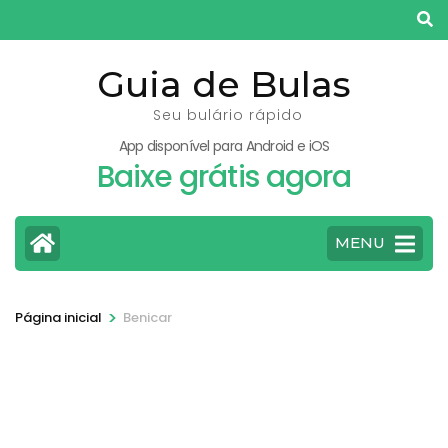
Pular
para
o
Guia de Bulas
conteúdo
Seu bulário rápido
(pressione
App disponível para Android e iOS
Enter)
Baixe grátis agora
MENU
>
Página inicial
Benicar