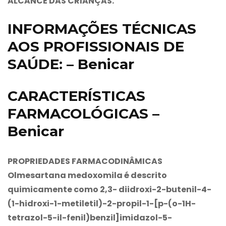
ALCANCE DAS CRIANÇAS.
INFORMAÇÕES TÉCNICAS
AOS PROFISSIONAIS DE
SAÚDE: – Benicar
CARACTERÍSTICAS
FARMACOLÓGICAS –
Benicar
PROPRIEDADES FARMACODINÂMICAS
Olmesartana medoxomila é descrito
quimicamente como 2,3- diidroxi-2-butenil-4-
(1-hidroxi-1-metiletil)-2-propil-1-[p-(o-1H-
tetrazol-5-il-fenil)benzil]imidazol-5-