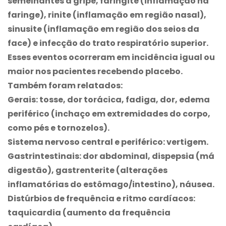
semelhantes à gripe, faringite (inflamação na
faringe), rinite (inflamação em região nasal),
sinusite (inflamação em região dos seios da
face) e infecção do trato respiratório superior.
Esses eventos ocorreram em incidência igual ou
maior nos pacientes recebendo placebo.
Também foram relatados:
Gerais: tosse, dor torácica, fadiga, dor, edema
periférico (inchaço em extremidades do corpo,
como pés e tornozelos).
Sistema nervoso central e periférico: vertigem.
Gastrintestinais: dor abdominal, dispepsia (má
digestão), gastrenterite (alterações
inflamatórias do estômago/intestino), náusea.
Distúrbios de frequência e ritmo cardíacos:
taquicardia (aumento da frequência