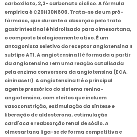
carboxilato, 2,3- carbonato cíclico. A fórmula
empírica é C29H30N606. Trata-se de um pró-
fármaco, que durante a absorção pelo trato
gastrintestinal é hidrolisado para olmesartana,
o composto biologicamente ativo. É um
antagonista seletivo do receptor angiotensina II
subtipo AT1. A angiotensina II é formada a partir
da angiotensina I em uma reação catalisada
pela enzima conversora da angiotensina (ECA,
cininase II). A angiotensina II é o principal
agente pressórico do sistema renina-
angiotensina, com efeitos que incluem
vasoconstrição, estimulação da síntese e
liberação de aldosterona, estimulação
cardíaca e reabsorção renal de sódio. A
olmesartana liga-se de forma competitiva e