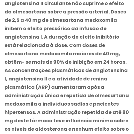
angiotensina II circulante não suprime o efeito
da olmesartana sobre a pressão arterial. Doses
de 2,5 a 40 mg de olmesartana medoxomila
inibem o efeito pressórico da infusão de
angiotensina I. A duração do efeito inibitório
está relacionada à dose. Com doses de
olmesartana medoxomila maiores de 40 mg,
obtêm- se mais de 90% de inibição em 24 horas.
As concentrações plasmáticas de angiotensina
I, angiotensina II e a atividade de renina
plasmática (ARP) aumentaram após a
administração única e repetida de olmesartana
medoxomila a indivíduos sadios e pacientes
hipertensos. A administração repetida de até 80
mg deste fármaco teve influência mínima sobre
os níveis de aldosterona e nenhum efeito sobre o