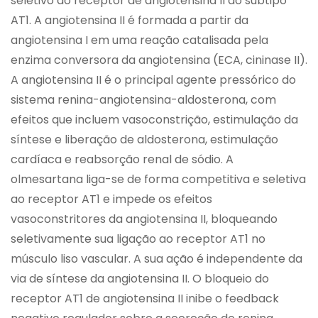
seletivo do receptor de angiotensina II do subtipo
AT1. A angiotensina II é formada a partir da
angiotensina I em uma reação catalisada pela
enzima conversora da angiotensina (ECA, cininase II).
A angiotensina II é o principal agente pressórico do
sistema renina-angiotensina-aldosterona, com
efeitos que incluem vasoconstrição, estimulação da
síntese e liberação de aldosterona, estimulação
cardíaca e reabsorção renal de sódio. A
olmesartana liga-se de forma competitiva e seletiva
ao receptor AT1 e impede os efeitos
vasoconstritores da angiotensina II, bloqueando
seletivamente sua ligação ao receptor AT1 no
músculo liso vascular. A sua ação é independente da
via de síntese da angiotensina II. O bloqueio do
receptor AT1 de angiotensina II inibe o feedback