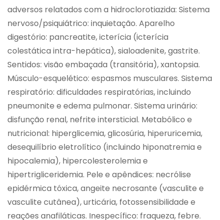
adversos relatados com a hidroclorotiazida: Sistema
nervoso/psiquiátrico: inquietação. Aparelho
digestório: pancreatite, icterícia (icterícia
colestática intra-hepática), sialoadenite, gastrite.
Sentidos: visão embaçada (transitória), xantopsia.
Músculo-esquelético: espasmos musculares. Sistema
respiratório: dificuldades respiratórias, incluindo
pneumonite e edema pulmonar. Sistema urinário:
disfunção renal, nefrite intersticial. Metabólico e
nutricional: hiperglicemia, glicosúria, hiperuricemia,
desequilíbrio eletrolítico (incluindo hiponatremia e
hipocalemia), hipercolesterolemia e
hipertrigliceridemia. Pele e apêndices: necrólise
epidérmica tóxica, angeite necrosante (vasculite e
vasculite cutânea), urticária, fotossensibilidade e
reações anafiláticas. Inespecífico: fraqueza, febre.