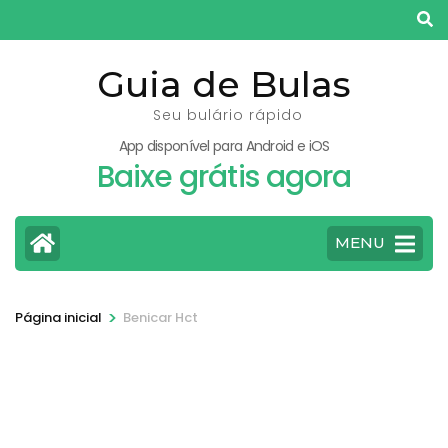
Pular
para
o
Guia de Bulas
conteúdo
Seu bulário rápido
(pressione
App disponível para Android e iOS
Enter)
Baixe grátis agora
MENU
>
Página inicial
Benicar Hct