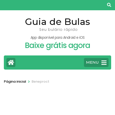
Pular
para
o
Guia de Bulas
conteúdo
Seu bulário rápido
(pressione
App disponível para Android e iOS
Enter)
Baixe grátis agora
MENU
>
Página inicial
Beneproct