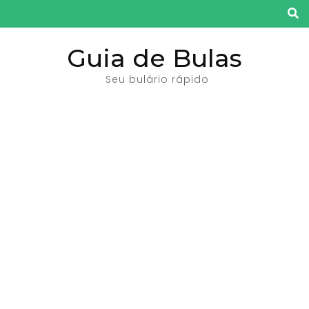
Pular
para
o
Guia de Bulas
conteúdo
Seu bulário rápido
(pressione
Enter)