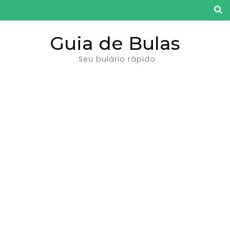
Pular
para
o
Guia de Bulas
conteúdo
Seu bulário rápido
(pressione
Enter)