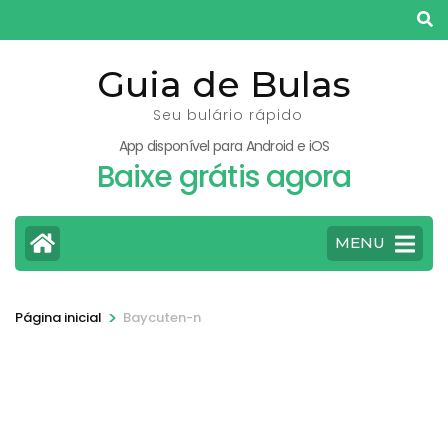
Pular
para
o
Guia de Bulas
conteúdo
Seu bulário rápido
(pressione
App disponível para Android e iOS
Enter)
Baixe grátis agora
MENU
>
Página inicial
Baycuten-n