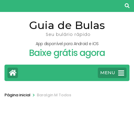
Pular
para
o
Guia de Bulas
conteúdo
Seu bulário rápido
(pressione
App disponível para Android e iOS
Enter)
Baixe grátis agora
MENU
>
Página inicial
Baralgin M Todos