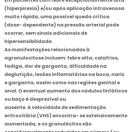
Em pacientes com febre excepcionalmente alta
(hiperpirexia) e/ou após aplicação intravenosa
muito rápida, uma possível queda crítica
(dose- dependente) na pressão arterial pode
ocorrer, sem sinais adicionais de
hipersensibilidade.
As manifestações relacionadas à
agranulocitose incluem: febre alta, calafrios,
fadiga, dor de garganta, dificuldade na
deglutição, lesões inflamatórias na boca, nariz
e garganta, assim como nas regiões genital e
anal. O eventual aumento dos nódulos linfáticos
ou baço é desprezível ou
ausente. A velocidade de sedimentação
eritrocitária (VHS) encontra- se extensivamente
aumentada, e os granulócitos são