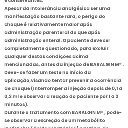
e conservantes.
Apesar da intolerância analgésica ser uma
manifestação bastante rara, o perigo do
choque é relativamente maior após
administração parenteral do que após
administração enteral. O paciente deve ser
completamente questionado, para excluir
qualquer destas condições acima
mencionadas, antes da injeção de
BARALGIN M®
.
Deve- se fazer um teste no início da
aplicação,visando tentar prevenir a ocorrência
de choque (Interromper a injeção depois de 0,1 a
0,2 ml e observar a reação do paciente por 1 a 2
minutos).
Durante o tratamento com
BARALGIN M®
, pode-
se observar a excreção de um metabólito