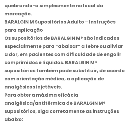
quebrando-a simplesmente no local da
marcação.
BARALGIN M Supositórios Adulto
–
Instruções
para aplicação
Os supositórios de
BARALGIN M®
são indicados
especialmente para “abaixar” a febre ou aliviar
a dor, em pacientes com dificuldade de engolir
comprimidos e líquidos.
BARALGIN M®
supositórios também pode substituir, de acordo
com orientação médica, a aplicação de
analgésicos injetáveis.
Para obter a máxima eficácia
analgésica/antitérmica de
BARALGIN M®
supositórios, siga corretamente as instruções
abaixo: