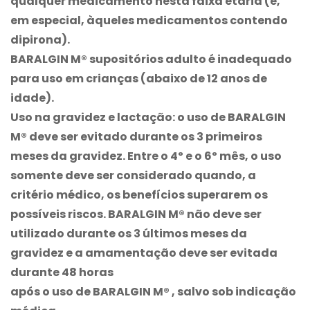
qualquer medicamento nesta faixa etária (e,
em especial, àqueles medicamentos contendo
dipirona).
BARALGIN M®
supositórios adulto é inadequado
para uso em crianças (abaixo de 12 anos de
idade).
Uso na gravidez e lactação: o uso de
BARALGIN
M®
deve ser evitado durante os 3 primeiros
meses da gravidez. Entre o 4º e o 6º mês, o uso
somente deve ser considerado quando, a
critério médico, os benefícios superarem os
possíveis riscos.
BARALGIN M®
não deve ser
utilizado durante os 3 últimos meses da
gravidez e a amamentação deve ser evitada
durante 48 horas
após o uso de
BARALGIN M®
, salvo sob indicação