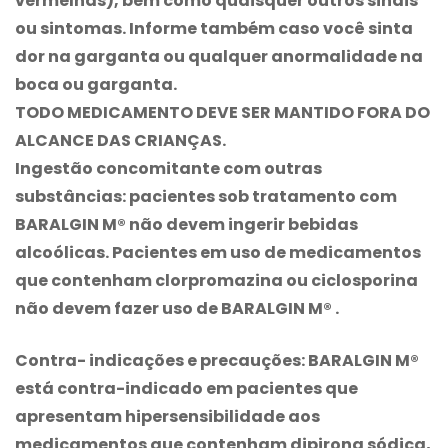
vermelhas), bem como quaisquer outros sinais
ou sintomas. Informe também caso você sinta
dor na garganta ou qualquer anormalidade na
boca ou garganta.
TODO MEDICAMENTO DEVE SER MANTIDO FORA DO
ALCANCE DAS CRIANÇAS
.
Ingestão concomitante com outras
substâncias:
pacientes sob tratamento com
BARALGIN M®
não devem ingerir bebidas
alcoólicas. Pacientes em uso de medicamentos
que contenham clorpromazina ou ciclosporina
não devem fazer uso de
BARALGIN M®
.
Contra- indicações e precauções: BARALGIN M®
está contra-indicado em pacientes que
apresentam hipersensibilidade aos
medicamentos que contenham dipirona sódica,