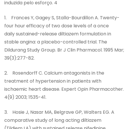
induzida pelo esforço. 4
1. Frances Y, Gagey S, Stalla-Bourdillon A. Twenty-
four hour efficacy of two dose levels of a once
daily sustained-release diltiazem formulation in
stable angina: a placebo-controlled trial. The
Dildurang Study Group. Br J Clin Pharmacol. 1995 Mar;
39(3):277-82.
2. Rosendorff C. Calcium antagonists in the
treatment of hypertension in patients with
ischaemic heart disease. Expert Opin Pharmacother.
4(9) 2003; 1535-41.
3. Hosie J, Nasar MA, Belgrave GP, Walters EG. A
comparative study of long acting diltiazem
(Tildiem LA) with sustained release nifedipine