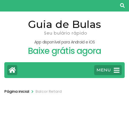
Pular
para
o
Guia de Bulas
conteúdo
Seu bulário rápido
(pressione
App disponível para Android e iOS
Enter)
Baixe grátis agora
MENU
>
Página inicial
Balcor Retard