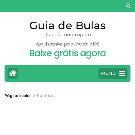
Pular
para
o
Guia de Bulas
conteúdo
Seu bulário rápido
(pressione
App disponível para Android e iOS
Enter)
Baixe grátis agora
MENU
>
Página inicial
Bactricin