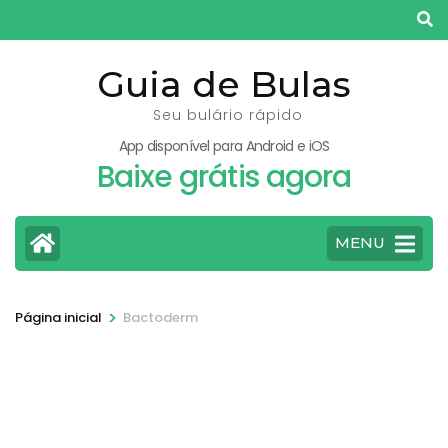
Pular
para
o
Guia de Bulas
conteúdo
Seu bulário rápido
(pressione
App disponível para Android e iOS
Enter)
Baixe grátis agora
MENU
>
Página inicial
Bactoderm