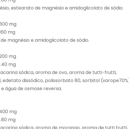
nésio, estearato de magnésio e amidoglicolato de sódio.
.800 mg
.160 mg
o de magnésio e amidoglicolato de sódio.
.200 mg
….40 mg
acarina sódica, aroma de ovo, aroma de tutti-frutti,
l, edetato dissódico, polissorbato 80, sorbitol (xarope70%
e e água de osmose reversa.
.400 mg
.80 mg
acarina sódica, aroma de morango, aroma de tutti frutti,