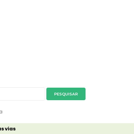
ma
s vias