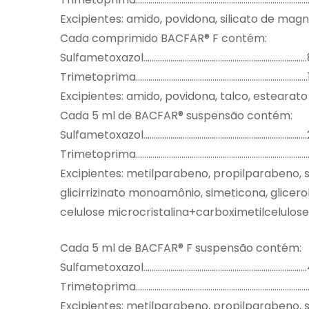
Excipientes: amido, povidona, silicato de mag
Cada comprimido BACFAR® F contém:
Sulfametoxazol……………………………………………………………………
Trimetoprima……………………………………………………………………….
Excipientes: amido, povidona, talco, estearat
Cada 5 ml de BACFAR® suspensão contém:
Sulfametoxazol……………………………………………………………………
Trimetoprima………………………………………………………………………
Excipientes: metilparabeno, propilparabeno, s
glicirrizinato monoamônio, simeticona, glicero
celulose microcristalina+carboximetilcelulos
Cada 5 ml de BACFAR® F suspensão contém:
Sulfametoxazol……………………………………………………………………
Trimetoprima…………………………………………………………………………
Excipientes: metilparabeno, propilparabeno, s