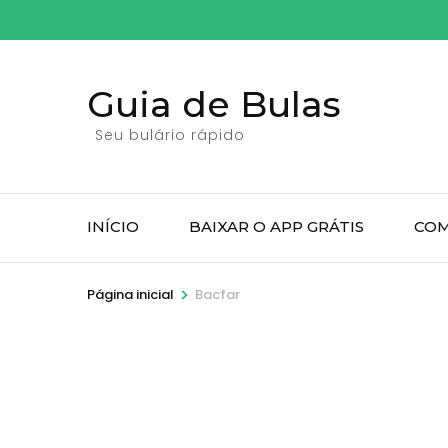
Pular
para
o
Guia de Bulas
conteúdo
(pressione
Seu bulário rápido
Enter)
INÍCIO
BAIXAR O APP GRÁTIS
COM
>
Página inicial
Bacfar