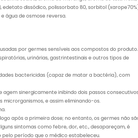
l, edetato dissódico, polissorbato 80, sorbitol (xarope70%
e e água de osmose reversa.
ausadas por germes sensíveis aos compostos do produto.
ratórias, urinárias, gastrintestinais e outros tipos de
ades bactericidas (capaz de matar a bactéria), com
 agem sinergicamente inibindo dois passos consecutivo
os microrganismos, e assim eliminando-os.
ma.
o após a primeira dose; no entanto, os germes não sã
alguns sintomas como febre, dor, etc., desapareçam, é
o pelo período que o médico estabeleceu.