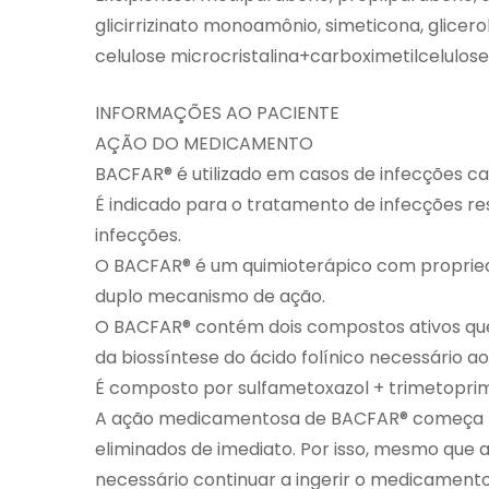
glicirrizinato monoamônio, simeticona, glicero
celulose microcristalina+carboximetilcelulos
INFORMAÇÕES AO PACIENTE
AÇÃO DO MEDICAMENTO
BACFAR® é utilizado em casos de infecções c
É indicado para o tratamento de infecções respi
infecções.
O BACFAR® é um quimioterápico com propried
duplo mecanismo de ação.
O BACFAR® contém dois compostos ativos que
da biossíntese do ácido folínico necessário a
É composto por sulfametoxazol + trimetopri
A ação medicamentosa de BACFAR® começa log
eliminados de imediato. Por isso, mesmo que 
necessário continuar a ingerir o medicament