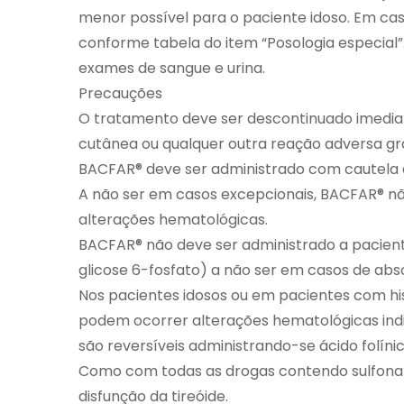
menor possível para o paciente idoso. Em ca
conforme tabela do item “Posologia especial
exames de sangue e urina.
Precauções
O tratamento deve ser descontinuado imedia
cutânea ou qualquer outra reação adversa gr
BACFAR® deve ser administrado com cautela a
A não ser em casos excepcionais, BACFAR® nã
alterações hematológicas.
BACFAR® não deve ser administrado a pacient
glicose 6-fosfato) a não ser em casos de ab
Nos pacientes idosos ou em pacientes com histó
podem ocorrer alterações hematológicas indica
são reversíveis administrando-se ácido folínic
Como com todas as drogas contendo sulfonam
disfunção da tireóide.