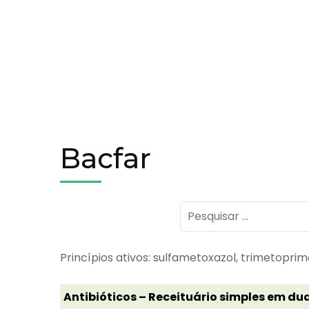
Bacfar
Pesquisar
por:
Princípios ativos: sulfametoxazol, trimetopri
Antibióticos – Receituário simples em dua