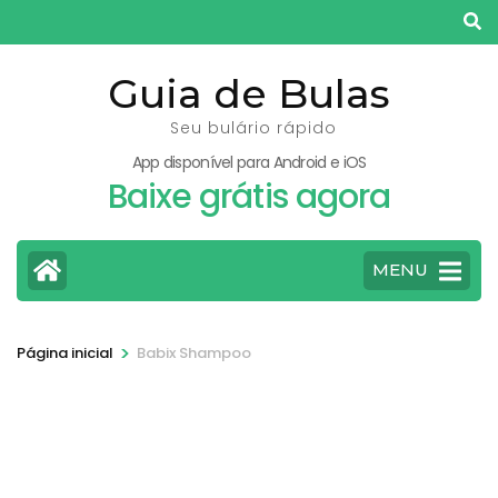
Pular
para
o
Guia de Bulas
conteúdo
Seu bulário rápido
(pressione
App disponível para Android e iOS
Enter)
Baixe grátis agora
MENU
>
Página inicial
Babix Shampoo