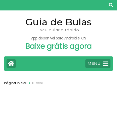
Pular
para
o
Guia de Bulas
conteúdo
Seu bulário rápido
(pressione
App disponível para Android e iOS
Enter)
Baixe grátis agora
MENU
>
Página inicial
B-vesil