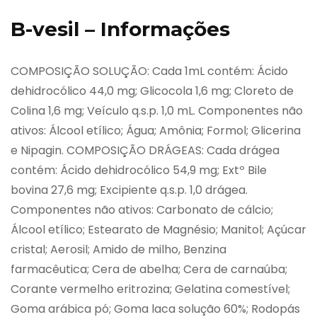
B-vesil – Informações
COMPOSIÇÃO SOLUÇÃO: Cada 1mL contém: Ácido
dehidrocólico 44,0 mg; Glicocola 1,6 mg; Cloreto de
Colina 1,6 mg; Veículo q.s.p. 1,0 mL. Componentes não
ativos: Álcool etílico; Água; Amônia; Formol; Glicerina
e Nipagin. COMPOSIÇÃO DRÁGEAS: Cada drágea
contém: Ácido dehidrocólico 54,9 mg; Extº Bile
bovina 27,6 mg; Excipiente q.s.p. 1,0 drágea.
Componentes não ativos: Carbonato de cálcio;
Álcool etílico; Estearato de Magnésio; Manitol; Açúcar
cristal; Aerosil; Amido de milho, Benzina
farmacêutica; Cera de abelha; Cera de carnaúba;
Corante vermelho eritrozina; Gelatina comestível;
Goma arábica pó; Goma laca solução 60%; Rodopás