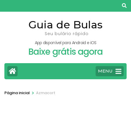
Pular
para
o
Guia de Bulas
conteúdo
Seu bulário rápido
(pressione
App disponível para Android e iOS
Enter)
Baixe grátis agora
MENU
>
Página inicial
Azmacort