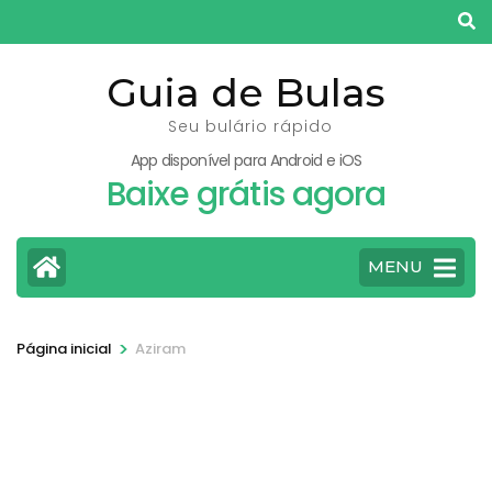
Pular
para
o
Guia de Bulas
conteúdo
Seu bulário rápido
(pressione
App disponível para Android e iOS
Enter)
Baixe grátis agora
MENU
>
Página inicial
Aziram