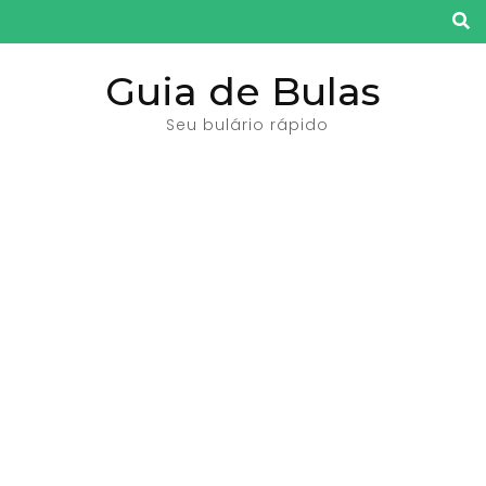
Pular
para
o
Guia de Bulas
conteúdo
Seu bulário rápido
(pressione
Enter)