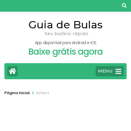
Pular
para
o
Guia de Bulas
conteúdo
Seu bulário rápido
(pressione
App disponível para Android e iOS
Enter)
Baixe grátis agora
MENU
>
Página inicial
Azilect