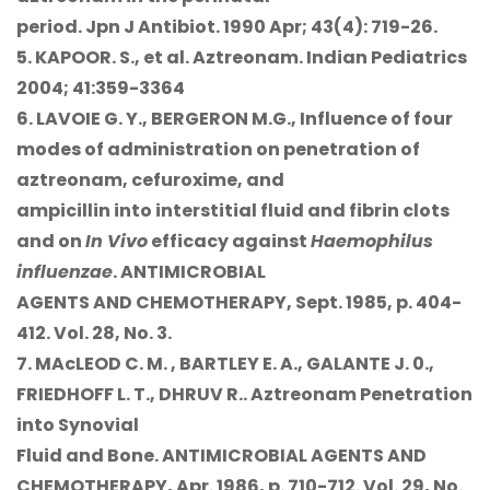
period.
Jpn J Antibiot. 1990 Apr; 43(4): 719-26.
5. KAPOOR. S., et al. Aztreonam.
Indian Pediatrics
2004; 41:359-3364
6. LAVOIE G. Y., BERGERON M.G.,
Influence of four
modes of administration on penetration of
aztreonam, cefuroxime, and
ampicillin into interstitial fluid and fibrin clots
and on
In Vivo
efficacy against
Haemophilus
influenzae
.
ANTIMICROBIAL
AGENTS AND CHEMOTHERAPY, Sept. 1985, p. 404-
412. Vol. 28, No. 3.
7. MAcLEOD C. M. , BARTLEY E. A., GALANTE J. 0.,
FRIEDHOFF L. T., DHRUV R..
Aztreonam Penetration
into Synovial
Fluid and Bone.
ANTIMICROBIAL AGENTS AND
CHEMOTHERAPY, Apr. 1986, p. 710-712. Vol. 29, No.