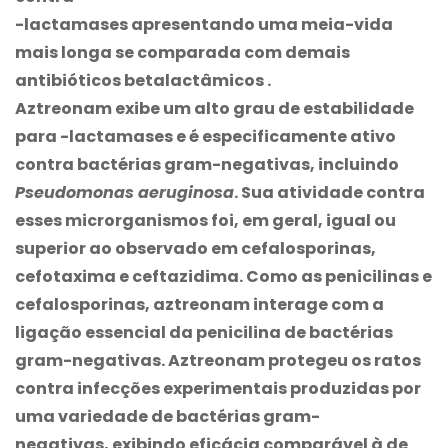
-lactamases apresentando uma meia-vida
mais longa se comparada com demais
antibióticos betalactâmicos .
Aztreonam exibe um alto grau de estabilidade
para -lactamases e é especificamente ativo
contra bactérias gram-negativas, incluindo
Pseudomonas aeruginosa
. Sua atividade contra
esses microrganismos foi, em geral, igual ou
superior ao observado em cefalosporinas,
cefotaxima e ceftazidima. Como as penicilinas e
cefalosporinas, aztreonam interage com a
ligação essencial da penicilina de bactérias
gram-negativas. Aztreonam protegeu os ratos
contra infecções experimentais produzidas por
uma variedade de bactérias gram-
negativas, exibindo eficácia comparável à de