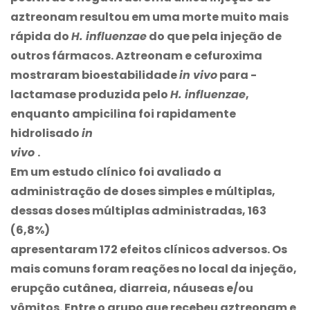
aztreonam resultou em uma morte muito mais
rápida do
H. influenzae
do que pela injeção de
outros fármacos. Aztreonam e cefuroxima
mostraram bioestabilidade
in vivo
para -
lactamase produzida pelo
H. influenzae
,
enquanto ampicilina foi rapidamente
hidrolisado
in
vivo
.
Em um estudo clínico foi avaliado a
administração de doses simples e múltiplas,
dessas doses múltiplas administradas, 163
(6,8%)
apresentaram 172 efeitos clínicos adversos. Os
mais comuns foram reações no local da injeção,
erupção cutânea, diarreia, náuseas e/ou
vômitos. Entre o grupo que recebeu aztreonam e