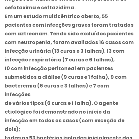
cefotaxima e ceftazidima .
Em um estudo multicêntrico aberto, 55
pacientes com infecções graves foram tratados
com aztreonam. Tendo sido excluídos pacientes
com neutropenia, foram avaliados 16 casos com
infecção urinária (13 curas e 3 falhas), 13 com
infecção respiratória (7 curas e 6 falhas),
10 com infecção peritoneal em pacientes
submetidos a diálise (9 curas e 1 falha), 9 com
bacteremia (6 curas e 3 falhas) e 7 com
infecções
de vários tipos (6 curas e 1 falha). O agente
etiológico foi demonstrado no início da
infecção em todos os casos (com exceção de
dois);
todas as 53 bactérias isoladas inicialmente dos