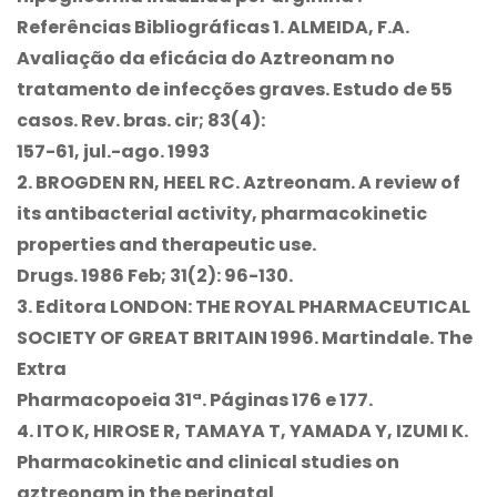
Referências Bibliográficas 1. ALMEIDA, F.A.
Avaliação da eficácia do Aztreonam no
tratamento de infecções graves. Estudo de 55
casos. Rev. bras. cir; 83(4):
157-61, jul.-ago. 1993
2. BROGDEN RN, HEEL RC.
Aztreonam. A review of
its antibacterial activity, pharmacokinetic
properties and therapeutic use.
Drugs.
1986 Feb; 31(2): 96-130.
3. Editora LONDON: THE ROYAL PHARMACEUTICAL
SOCIETY OF GREAT BRITAIN 1996. Martindale. The
Extra
Pharmacopoeia 31ª. Páginas 176 e 177.
4. ITO K, HIROSE R, TAMAYA T, YAMADA Y, IZUMI K.
Pharmacokinetic and clinical studies on
aztreonam in the perinatal