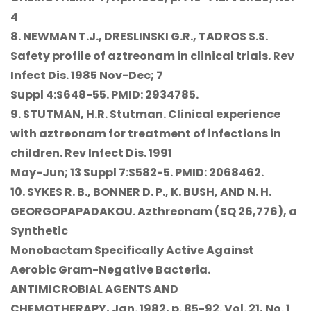
4
8. NEWMAN T.J., DRESLINSKI G.R., TADROS S.S.
Safety profile of aztreonam in clinical trials.
Rev
Infect Dis. 1985 Nov-Dec; 7
Suppl 4:S648-55. PMID: 2934785.
9. STUTMAN, H.R. Stutman.
Clinical experience
with aztreonam for treatment of infections in
children.
Rev Infect Dis. 1991
May-Jun; 13 Suppl 7:S582-5. PMID: 2068462.
10. SYKES R. B., BONNER D. P., K. BUSH, AND N. H.
GEORGOPAPADAKOU.
Azthreonam (SQ 26,776), a
Synthetic
Monobactam Specifically Active Against
Aerobic Gram-Negative Bacteria.
ANTIMICROBIAL AGENTS AND
CHEMOTHERAPY, Jan. 1982, p. 85-92. Vol. 21, No. 1