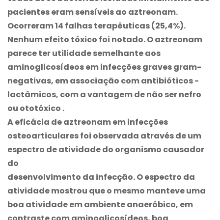
pacientes eram sensíveis ao aztreonam.
Ocorreram 14 falhas terapêuticas (25,4%).
Nenhum efeito tóxico foi notado. O aztreonam
parece ter utilidade semelhante aos
aminoglicosídeos em infecções graves gram-
negativas, em associação com antibióticos -
lactâmicos, com a vantagem de não ser nefro
ou ototóxico .
A eficácia de aztreonam em infecções
osteoarticulares foi observada através de um
espectro de atividade do organismo causador
do
desenvolvimento da infecção. O espectro da
atividade mostrou que o mesmo manteve uma
boa atividade em ambiente anaeróbico, em
contraste com aminoglicosídeos, boa