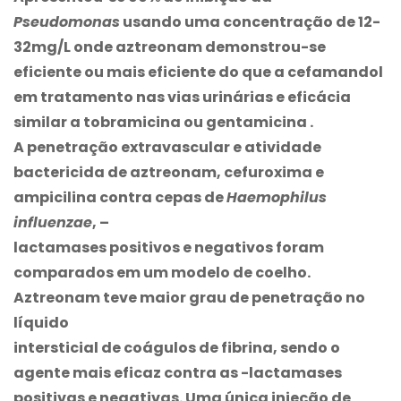
Pseudomonas
usando uma concentração de 12-
32mg/L onde aztreonam demonstrou-se
eficiente ou mais eficiente do que a cefamandol
em tratamento nas vias urinárias e eficácia
similar a tobramicina ou gentamicina .
A penetração extravascular e atividade
bactericida de aztreonam, cefuroxima e
ampicilina contra cepas de
Haemophilus
influenzae
, –
lactamases positivos e negativos foram
comparados em um modelo de coelho.
Aztreonam teve maior grau de penetração no
líquido
intersticial de coágulos de fibrina, sendo o
agente mais eficaz contra as -lactamases
positivas e negativas. Uma única injeção de