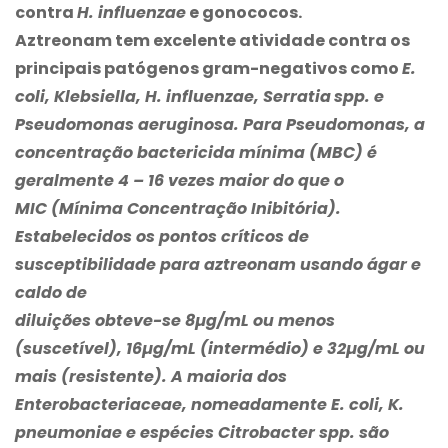
contra
H. influenzae
e gonococos.
Aztreonam tem excelente atividade contra os
principais patógenos gram-negativos como
E.
coli, Klebsiella, H. influenzae, Serratia
spp. e
Pseudomonas aeruginosa
. Para
Pseudomonas,
a
concentração bactericida mínima (MBC) é
geralmente 4 – 16 vezes maior do que o
MIC (Mínima Concentração Inibitória).
Estabelecidos os pontos críticos de
susceptibilidade para aztreonam usando ágar e
caldo de
diluições obteve-se 8µg/mL ou menos
(suscetível), 16µg/mL (intermédio) e 32µg/mL ou
mais (resistente). A maioria dos
Enterobacteriaceae,
nomeadamente
E. coli, K.
pneumoniae
e espécies
Citrobacter spp.
são