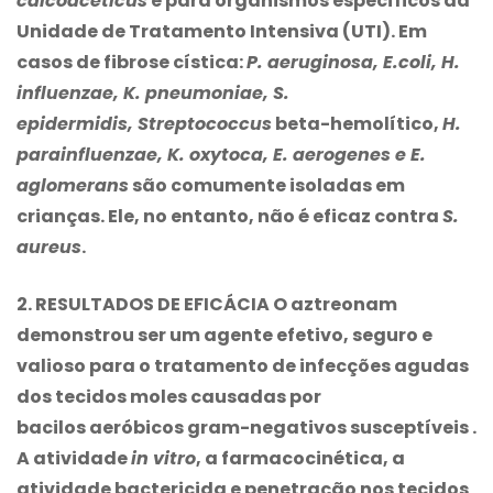
calcoaceticus
e para organismos específicos da
Unidade de Tratamento Intensiva (UTI). Em
casos de fibrose cística:
P. aeruginosa, E.coli, H.
influenzae, K. pneumoniae, S.
epidermidis, Streptococcus
beta-hemolítico,
H.
parainfluenzae, K. oxytoca, E. aerogenes e E.
aglomerans
são comumente isoladas em
crianças. Ele, no entanto, não é eficaz contra
S.
aureus
.
2. RESULTADOS DE EFICÁCIA O aztreonam
demonstrou ser um agente efetivo, seguro e
valioso para o tratamento de infecções agudas
dos tecidos moles causadas por
bacilos aeróbicos gram-negativos susceptíveis .
A atividade
in vitro
, a farmacocinética, a
atividade bactericida e penetração nos tecidos