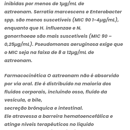
inibidas por menos de 1µg/mL de
aztreonam.
Serratia marcescens
e
Enterobacter
spp.
são menos suscetíveis (MIC 90 1-4µg/mL),
enquanto que
H. influenzae
e
N.
gonorrhoeae
são mais suscetíveis (MIC 90 –
0,25µg/mL).
Pseudomonas aeruginosa
exige que
o MIC seja na faixa de 8 a 12µg/mL de
aztreonam.
Farmacocinética O aztreonam não é absorvido
por via oral. Ele é distribuído na maioria dos
fluidos corporais, incluindo osso, fluído da
vesícula, a bile,
secreção brônquica e intestinal.
Ele atravessa a barreira hematoencefálica e
atinge níveis terapêuticos no líquido