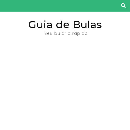
Pular
para
o
Guia de Bulas
conteúdo
Seu bulário rápido
(pressione
Enter)