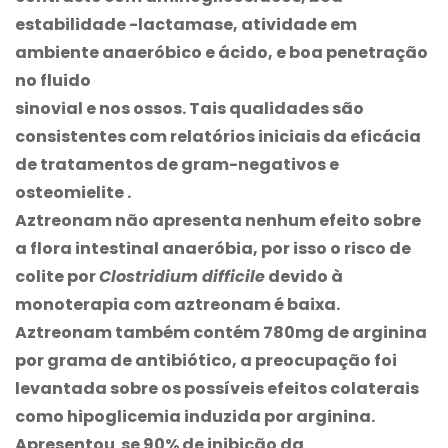
estabilidade -lactamase, atividade em
ambiente anaeróbico e ácido, e boa penetração
no fluido
sinovial e nos ossos. Tais qualidades são
consistentes com relatórios iniciais da eficácia
de tratamentos de gram-negativos e
osteomielite .
Aztreonam não apresenta nenhum efeito sobre
a flora intestinal anaeróbia, por isso o risco de
colite por
Clostridium difficile
devido à
monoterapia com aztreonam é baixa.
Aztreonam também contém 780mg de arginina
por grama de antibiótico, a preocupação foi
levantada sobre os possíveis efeitos colaterais
como hipoglicemia induzida por arginina.
Apresentou ­ se 90% de inibição da