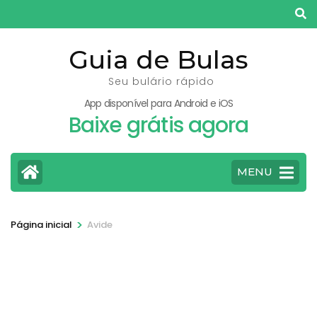
Pular
para
o
Guia de Bulas
conteúdo
Seu bulário rápido
(pressione
App disponível para Android e iOS
Enter)
Baixe grátis agora
MENU
>
Página inicial
Avide