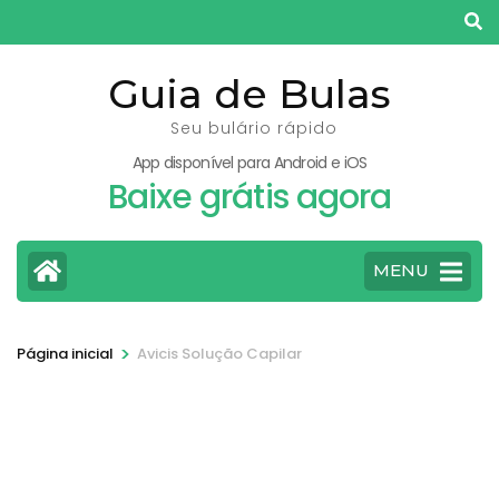
Pular
para
o
Guia de Bulas
conteúdo
Seu bulário rápido
(pressione
App disponível para Android e iOS
Enter)
Baixe grátis agora
MENU
>
Página inicial
Avicis Solução Capilar