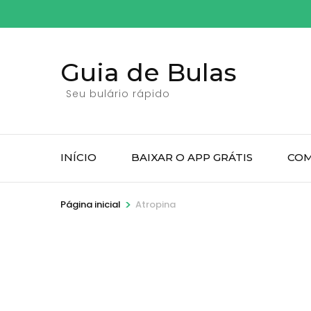
Pular
para
o
Guia de Bulas
conteúdo
(pressione
Seu bulário rápido
Enter)
INÍCIO
BAIXAR O APP GRÁTIS
COM
>
Página inicial
Atropina