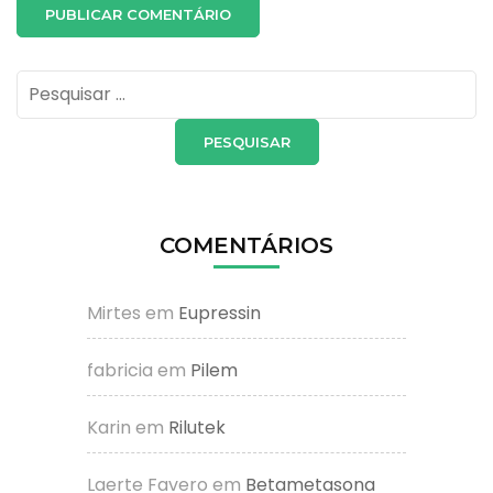
Pesquisar
por:
COMENTÁRIOS
Mirtes
em
Eupressin
fabricia
em
Pilem
Karin
em
Rilutek
Laerte Favero
em
Betametasona