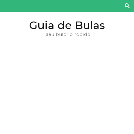
Pular
para
o
Guia de Bulas
conteúdo
Seu bulário rápido
(pressione
Enter)