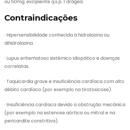
ou 50mg; excipiente q.s.p. 1 drágea.
Contraindicações
· Hipersensibilidade conhecida à hidralazina ou
dihidralazina.
· Lupus eritematoso sistêmico idiopático e doenças
correlatas.
· Taquicardia grave e insuficiência cardíaca com alto
débito cardíaco (por exemplo na tirotoxicose).
· Insuficiência cardíaca devido a obstrução mecânica
(por exemplo na estenose aórtica ou mitral e na
pericardite constritiva).