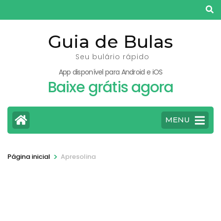
Pular
para
o
Guia de Bulas
conteúdo
Seu bulário rápido
(pressione
App disponível para Android e iOS
Enter)
Baixe grátis agora
MENU
>
Página inicial
Apresolina