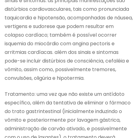
Sinais e sintomas: as principais manifestações são
distúrbios cardiovasculares, tais como pronunciada
taquicardia e hipotensão, acompanhadas de náusea,
vertigens e sudorese que podem resultar em
colapso cardíaco; também é possível ocorrer
isquemia do miocárdio com angina pectoris e
arritmias cardíacas. além dos sinais e sintomas
pode-se incluir distúrbios de consciência, cefaléia e
vômito, assim como, possivelmente tremores,
convulsões, oligúria e hipotermia.
Tratamento: uma vez que não existe um antídoto
específico, além da tentativa de eliminar o fármaco
do trato gastrintestinal (inicialmente induzindo o
vômito e posteriormente por lavagem gástrica,
administração de carvão ativado, e possivelmente
com o uso de laxantes), o tratamento deverá