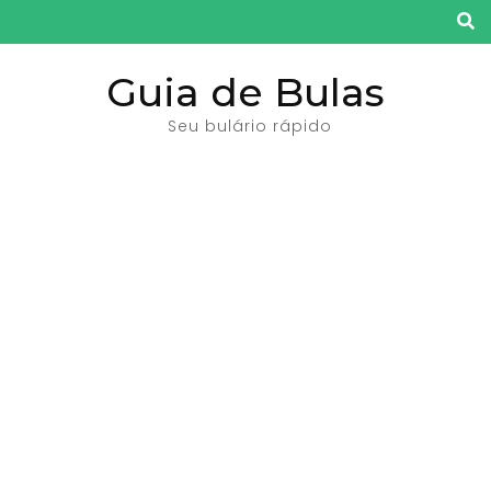
Pular
para
o
Guia de Bulas
conteúdo
Seu bulário rápido
(pressione
Enter)