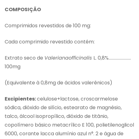
COMPOSIÇÃO
Comprimidos revestidos de 100 mg:
Cada comprimido revestido contém:
Extrato seco de
Valerianaofficinalis
L. 0,8%……………………
100mg
(Equivalente à 0,8mg de ácidos valerênicos)
Excipientes:
celulose+lactose, croscarmelose
sódica, dióxido de silício, estearato de magnésio,
talco, álcool isopropílico, dióxido de titânio,
copolímero básico metacrílico E 100, polietilenoglicol
6000, corante lacca alumínio azul n°. 2 e água de