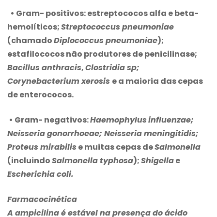
•
Gram- positivos
: estreptococos alfa e beta-
hemolíticos;
Streptococcus pneumoniae
(chamado
Diplococcus pneumoniae
);
estafilococos não produtores de penicilinase;
Bacillus anthracis
,
Clostridia sp;
Corynebacterium xerosis
e a maioria das cepas
de enterococos.
• Gram- negativos
:
Haemophylus
influenzae;
Neisseria gonorrhoeae; Neisseria meningitidis;
Proteus mirabilis
e muitas cepas de
Salmonella
(incluindo
Salmonella typhosa
);
Shigella
e
Escherichia coli.
Farmacocinética
A ampicilina é estável na presença do ácido