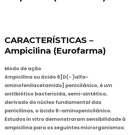
CARACTERÍSTICAS –
Ampicilina (Eurofarma)
Modo de ação
Ampicilina ou ácido 6[D(- )alfa-
aminofenilacetamido] penicilânico, é um
antibiótico bactericida, semi-sintético,
derivado do núcleo fundamental das
penicilinas, o ácido 6-aminopenicilânico.
Estudos in vitro demonstraram sensibilidade à
ampicilina para os seguintes microrganismos: