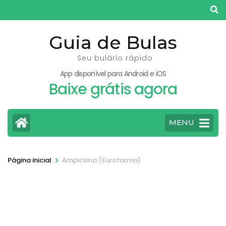
Pular
para
o
Guia de Bulas
conteúdo
Seu bulário rápido
(pressione
App disponível para Android e iOS
Enter)
Baixe grátis agora
MENU
>
Página inicial
Ampicilina (Eurofarma)