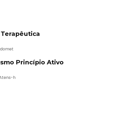
Terapêutica
Aldomet
mo Princípio Ativo
 Atens-h