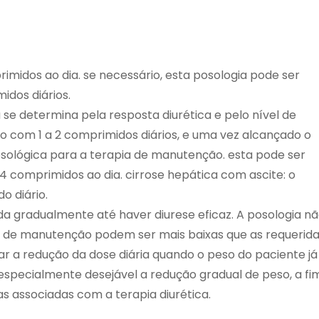
rimidos ao dia. se necessário, esta posologia pode ser
dos diários.
se determina pela resposta diurética e pelo nível de
do com 1 a 2 comprimidos diários, e uma vez alcançado o
posológica para a terapia de manutenção. esta pode ser
4 comprimidos ao dia. cirrose hepática com ascite: o
o diário.
a gradualmente até haver diurese eficaz. A posologia n
s de manutenção podem ser mais baixas que as requerid
tar a redução da dose diária quando o peso do paciente já
 especialmente desejável a redução gradual de peso, a fi
s associadas com a terapia diurética.