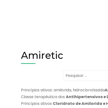
Amiretic
Pesquisar
por:
Princípios ativos: amilorida, hidroclorotiazida
A
Classe terapêutica dos
Antihipertensivos e 
Princípios ativos
Cloridrato de Amilorida e 