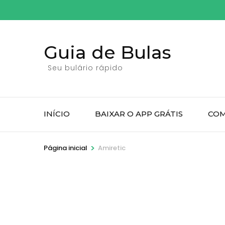
Pular
para
o
Guia de Bulas
conteúdo
(pressione
Seu bulário rápido
Enter)
INÍCIO
BAIXAR O APP GRÁTIS
COM
>
Página inicial
Amiretic