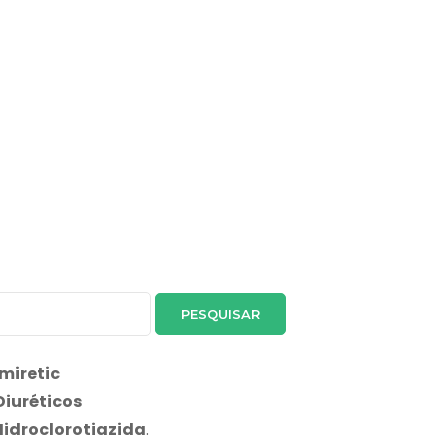
miretic
Diuréticos
Hidroclorotiazida
.