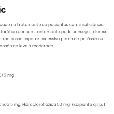
ic
icado no tratamento de pacientes com insuficiência
a diurética concomitantemente pode conseguir diurese
 ou se possa esperar excessiva perda de potássio ou
tensão de leve a moderada.
0/5 mg.
da 5 mg; Hidroclorotiazida 50 mg; Excipiente q.s.p. 1