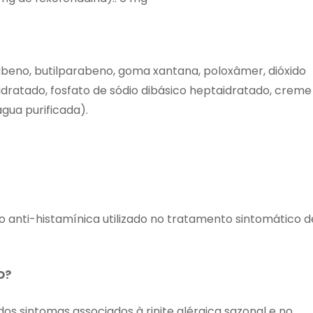
rabeno, butilparabeno, goma xantana, poloxâmer, dióxido
idratado, fosfato de sódio dibásico heptaidratado, creme
água purificada).
anti-histamínica utilizado no tratamento sintomático d
O?
os sintomas associados à rinite alérgica sazonal e no