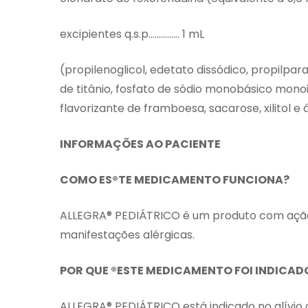
excipientes q.s.p…………… 1 mL
(propilenoglicol, edetato dissódico, propilpa
de titânio, fosfato de sódio monobásico mono
flavorizante de framboesa, sacarose, xilitol e 
INFORMAÇÕES AO PACIENTE
COMO ES®TE MEDICAMENTO FUNCIONA?
ALLEGRA® PEDIÁTRICO é um produto com ação 
manifestações alérgicas.
POR QUE ®ESTE MEDICAMENTO FOI INDICAD
ALLEGRA® PEDIÁTRICO está indicado no alívio d