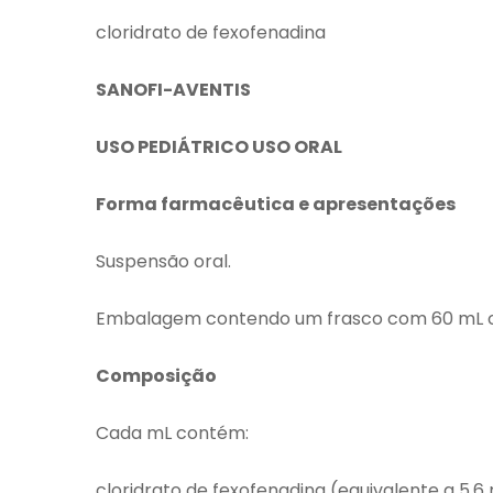
cloridrato de fexofenadina
SANOFI-AVENTIS
USO PEDIÁTRICO USO ORAL
Forma farmacêutica e apresentações
Suspensão oral.
Embalagem contendo um frasco com 60 mL o
Composição
Cada mL contém:
cloridrato de fexofenadina (equivalente a 5,6