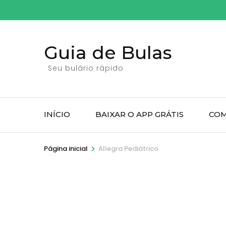
Pular
para
o
Guia de Bulas
conteúdo
(pressione
Seu bulário rápido
Enter)
INÍCIO
BAIXAR O APP GRÁTIS
COM
>
Página inicial
Allegra Pediátrico