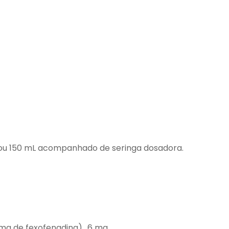
u 150 mL acompanhado de seringa dosadora.
 mg de fexofenadina).. 6 mg