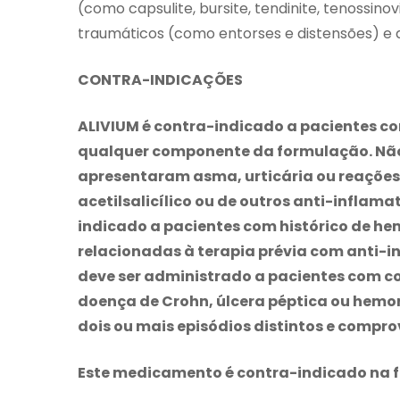
(como capsulite, bursite, tendinite, tenossino
traumáticos (como entorses e distensões) e d
CONTRA-INDICAÇÕES
ALIVIUM é contra-indicado a pacientes co
qualquer componente da formulação. Não
apresentaram asma, urticária ou reações
acetilsalicílico ou de outros anti-inflama
indicado a pacientes com histórico de he
relacionadas à terapia prévia com anti-i
deve ser administrado a pacientes com co
doença de Crohn, úlcera péptica ou hemor
dois ou mais episódios distintos e compr
Este medicamento é contra-indicado na fa