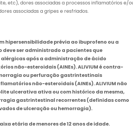
vite, etc), dores associadas a processos inflamatórios e/o
ores associadas a gripes e resfriados.
m hipersensibilidade prévia ao ibuprofeno ou a
 deve ser administrado a pacientes que
 alérgicas após a administração de ácido
tórios não-esteroidais (AINEs). ALIVIUM é contra-
morragia ou perfuração gastrintestinais
nflamatórios não-esteroidais (AINEs). ALIVIUM não
lite ulcerativa ativa ou com histórico da mesma,
ragia gastrintestinal recorrentes (definidas como
ovados de ulceração ou hemorragia).
ixa etária de menores de 12 anos de idade.