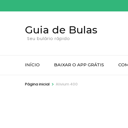
Pular
para
o
Guia de Bulas
conteúdo
(pressione
Seu bulário rápido
Enter)
INÍCIO
BAIXAR O APP GRÁTIS
COM
>
Página inicial
Alivium 400