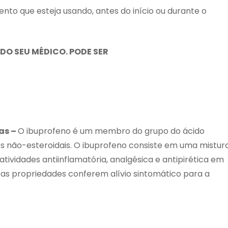
to que esteja usando, antes do início ou durante o
O SEU MÉDICO. PODE SER
as –
O ibuprofeno é um membro do grupo do ácido
os não-esteroidais. O ibuprofeno consiste em uma mistur
ividades antiinflamatória, analgésica e antipirética em
tas propriedades conferem alívio sintomático para a